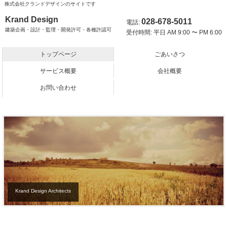
株式会社クランドデザインのサイトです
Krand Design
028-678-5011
電話:
建築企画・設計・監理・開発許可・各種許認可
受付時間: 平日 AM 9:00 〜 PM 6:00
トップページ
ごあいさつ
サービス概要
会社概要
お問い合わせ
Krand Design Architects